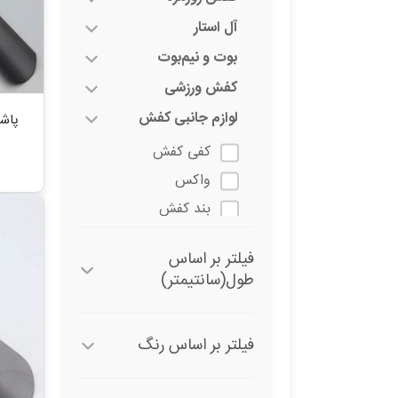
آل استار
بوت و نیم‌بوت
کفش ورزشی
لوازم جانبی کفش
کفی کفش
واکس
بند کفش
پاشنه کش
فیلتر بر اساس
بوگیر کفش
طول(سانتیمتر)
اسپری تمیزکننده
اسپرت
فیلتر بر اساس رنگ
کالج_ونس
دمپایی_صندل