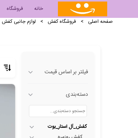
خانه
فروشگاه
صفحه اصلی
>
فروشگاه کفش
>
لوازم جانبی کفش
فیلتر بر اساس قیمت
دسته‌بندی
کفش_آل استار_بوت
کفش روزمره