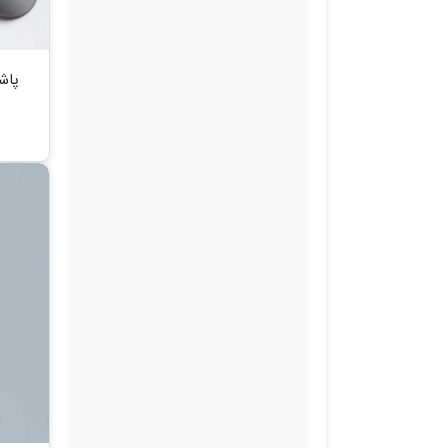
کیف‌_چمدان-کوله_ساک
جوراب