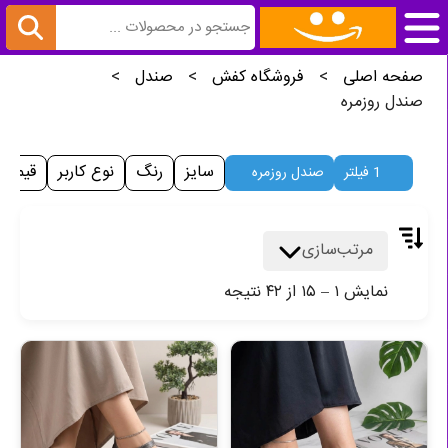
صفحه اصلی
>
فروشگاه کفش
>
صندل
>
صندل روزمره
سایز
رنگ
نوع کاربر
قیمت
1 فیلتر
صندل روزمره
مرتب‌سازی
نمایش
۱
–
۱۵
از
۴۲
نتیجه