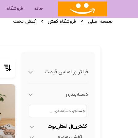
خانه
فروشگاه
صفحه اصلی
>
فروشگاه کفش
>
کفش تخت
فیلتر بر اساس قیمت
دسته‌بندی
کفش_آل استار_بوت
کفش روزمره