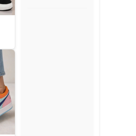
آل استار
بوت و نیم‌بوت
کفش ورزشی
لوازم جانبی کفش
کالج_ونس
دمپایی_صندل
کیف‌_چمدان-کوله_ساک
جوراب