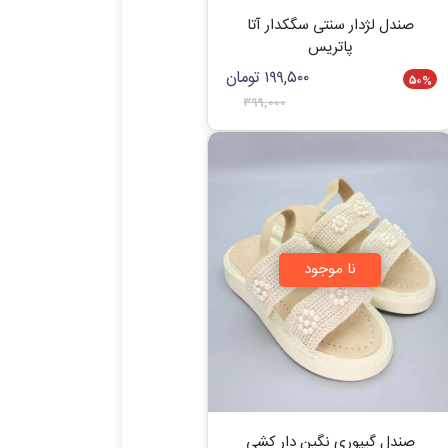
صندل لژدار سنتی سگکدار آتا
پاتریس
۱۹۹,۵۰۰
تومان
۵۰
%
۳۹۹,۰۰۰
نا موجود
صندل گیپوری نگین دار کشی