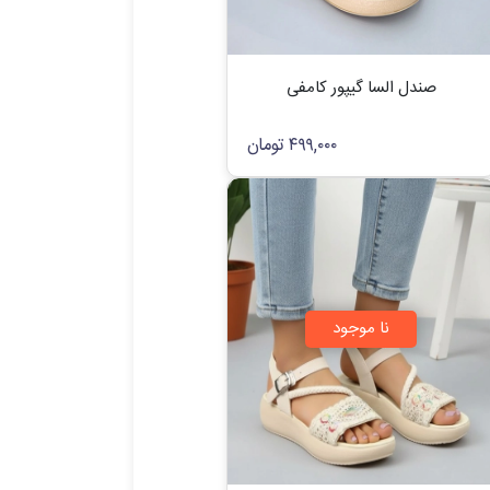
صندل السا گیپور کامفی
۴۹۹,۰۰۰
تومان
نا موجود