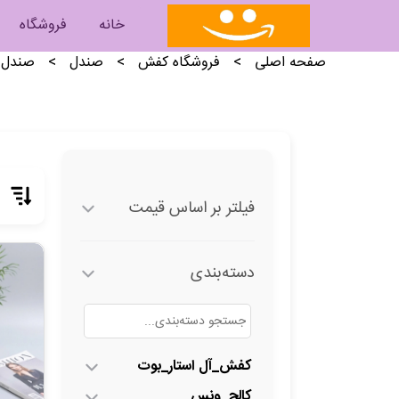
خانه
فروشگاه
صفحه اصلی
>
فروشگاه کفش
>
صندل
>
صندل 
فیلتر بر اساس قیمت
دسته‌بندی
کفش_آل استار_بوت
کالج_ونس