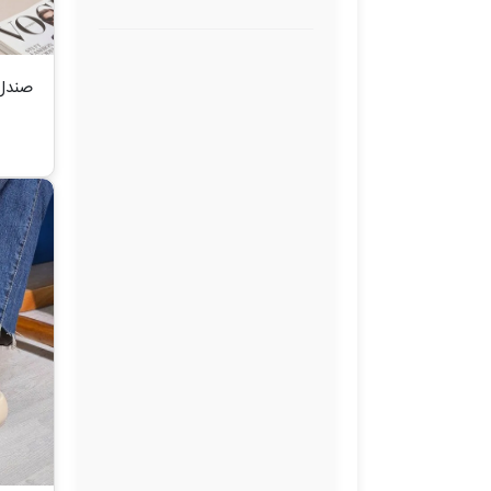
صندل فانتزی
صندل سنتی
کیف‌_چمدان-کوله_ساک
صندل 
جوراب