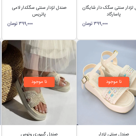
لژدار سنتی سگک دار شایگان
صندل لژدار سنتی سگکدار لامی
پاسارگاد
پاتریس
۳۹۹,۰۰۰
تومان
۳۹۹,۰۰۰
تومان
نا موجود
نا موجود
صندل سنتی لژدار
صندل گیپوری ونوس